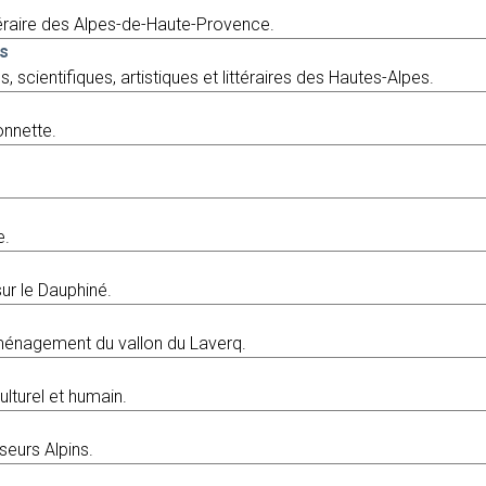
ttéraire des Alpes-de-Haute-Provence.
s
, scientifiques, artistiques et littéraires des Hautes-Alpes.
onnette.
e.
sur le Dauphiné.
aménagement du vallon du Laverq.
lturel et humain.
eurs Alpins.