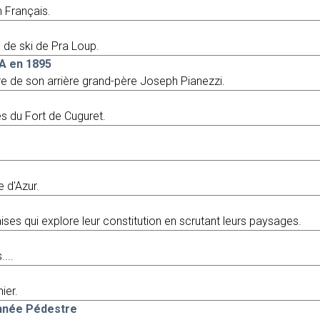
n Français.
n de ski de Pra Loup.
IA en 1895
re de son arrière grand-père Joseph Pianezzi.
es du Fort de Cuguret.
 d'Azur.
ses qui explore leur constitution en scrutant leurs paysages.
....
ier.
onnée Pédestre