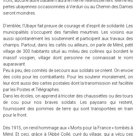
front, aucune autre bataille n’aura le même retentissement. Même les
pertes ubayennes occasionnées à Verdun ou au Chemin des Dames
seront moindres.
D’emblée, l’Ubaye fait preuve de courage et d’esprit de solidarité. Les
municipalités s’occupent des familles meurtries. Les voisins eux
aussi spontanément les soutiennent et participent aux travaux des
champs. Partout, dans les cafés ou ailleurs, on parle de Ménil, petit
village de 300 habitants situé au milieu des collines qui bordent le
massif vosgien, village dont personne ne connaissait le nom
auparavant.
Peu à peu, des comités de secours aux soldats se créent. On envoie
des colis pour les combattants. Pour les soutenir moralement, on
leur écrit aussi des cartes postales dont la transmission est facilitée
par les Postes et Télégraphes.
Dans les écoles, on apprend à tricoter des chaussettes ou des tours
de cou pour nos braves soldats. Les paysans qui restent,
fournissent des pommes de terre qui sont transportées en train
pour le front.
Dès 1915, on rend hommage aux « Morts pour la France » tombés à
Ménil. Et ceci, grâce à l’Abbé Collé, curé du village, qui a vécu ces