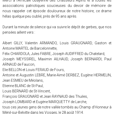
Merci à l’Amicale Ubayenne des Chasseurs Alpins et à toutes les
associations patriotiques soucieuses du devoir de mémoire de
nous rappeler cet épisode douloureux de notre histoire, ce drame
hélas quelque peu oublié, près de 95 ans après.
Durant la minute de silence qui va suivre le dépôt de gerbes, que nos
pensées aillent vers :
Albert GILLY, Valentin ARMANDO, Louis GRAUGNARD, Gaston et
Antoine MARTEL de Barcelonnette,
Félix CHIARDOLA, Jules FABRE, Joseph AUDIFFRED du Chatelard,
Joseph MEYSSIREL, Maximin AILHAUD, Joseph BERNARDI, Paul
ARNAUD de Faucon,
Elie BELLON et Louis FERAUD de Fours,
Antoine et Augustin LEBRE, Marie-Aimé DERBEZ, Eugène HERMELIN,
Jean ESMIEU de Méolans,
Etienne BLANC de St-Paul,
Louis BERNARD de St-Vincent,
François GRAUGNARD et Jean RAYNAUD des Thuiles,
Joseph LOMBARD et Eugène MARQUETTY de Larche,
tous ces jeunes gens de notre vallée tombés au Champ d’Honneur à
Ménil-sur-Belvitte dans les Vosges, le 28 août 1914.