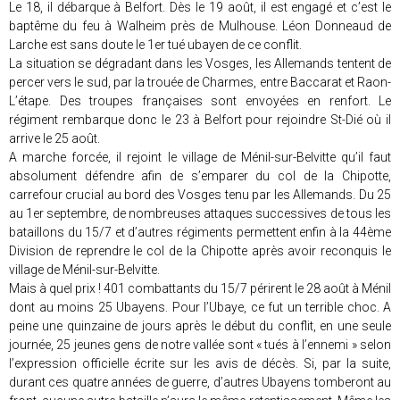
Le 18, il débarque à Belfort. Dès le 19 août, il est engagé et c’est le
baptême du feu à Walheim près de Mulhouse. Léon Donneaud de
Larche est sans doute le 1er tué ubayen de ce conflit.
La situation se dégradant dans les Vosges, les Allemands tentent de
percer vers le sud, par la trouée de Charmes, entre Baccarat et Raon-
L’étape. Des troupes françaises sont envoyées en renfort. Le
régiment rembarque donc le 23 à Belfort pour rejoindre St-Dié où il
arrive le 25 août.
A marche forcée, il rejoint le village de Ménil-sur-Belvitte qu’il faut
absolument défendre afin de s’emparer du col de la Chipotte,
carrefour crucial au bord des Vosges tenu par les Allemands. Du 25
au 1er septembre, de nombreuses attaques successives de tous les
bataillons du 15/7 et d’autres régiments permettent enfin à la 44ème
Division de reprendre le col de la Chipotte après avoir reconquis le
village de Ménil-sur-Belvitte.
Mais à quel prix ! 401 combattants du 15/7 périrent le 28 août à Ménil
dont au moins 25 Ubayens. Pour l’Ubaye, ce fut un terrible choc. A
peine une quinzaine de jours après le début du conflit, en une seule
journée, 25 jeunes gens de notre vallée sont « tués à l’ennemi » selon
l’expression officielle écrite sur les avis de décès. Si, par la suite,
durant ces quatre années de guerre, d’autres Ubayens tomberont au