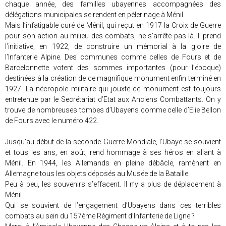
chaque année, des familles ubayennes accompagnées des
délégations municipales se rendent en pèlerinage à Ménil.
Mais l’infatigable curé de Ménil, qui reçut en 1917 la Croix de Guerre
pour son action au milieu des combats, ne s’arrête pas là. Il prend
l’initiative, en 1922, de construire un mémorial à la gloire de
l’Infanterie Alpine. Des communes comme celles de Fours et de
Barcelonnette votent des sommes importantes (pour l’époque)
destinées à la création de ce magnifique monument enfin terminé en
1927. La nécropole militaire qui jouxte ce monument est toujours
entretenue par le Secrétariat d’Etat aux Anciens Combattants. On y
trouve de nombreuses tombes d’Ubayens comme celle d’Elie Bellon
de Fours avec le numéro 422.
Jusqu’au début de la seconde Guerre Mondiale, l’Ubaye se souvient
et tous les ans, en août, rend hommage à ses héros en allant à
Ménil. En 1944, les Allemands en pleine débâcle, ramènent en
Allemagne tous les objets déposés au Musée de la Bataille.
Peu à peu, les souvenirs s’effacent. Il n’y a plus de déplacement à
Ménil.
Qui se souvient de l’engagement d’Ubayens dans ces terribles
combats au sein du 157ème Régiment d’Infanterie de Ligne ?