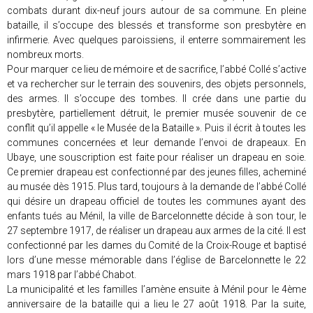
combats durant dix-neuf jours autour de sa commune. En pleine
bataille, il s’occupe des blessés et transforme son presbytère en
infirmerie. Avec quelques paroissiens, il enterre sommairement les
nombreux morts.
Pour marquer ce lieu de mémoire et de sacrifice, l’abbé Collé s’active
et va rechercher sur le terrain des souvenirs, des objets personnels,
des armes. Il s’occupe des tombes. Il crée dans une partie du
presbytère, partiellement détruit, le premier musée souvenir de ce
conflit qu’il appelle « le Musée de la Bataille ». Puis il écrit à toutes les
communes concernées et leur demande l’envoi de drapeaux. En
Ubaye, une souscription est faite pour réaliser un drapeau en soie.
Ce premier drapeau est confectionné par des jeunes filles, acheminé
au musée dès 1915. Plus tard, toujours à la demande de l’abbé Collé
qui désire un drapeau officiel de toutes les communes ayant des
enfants tués au Ménil, la ville de Barcelonnette décide à son tour, le
27 septembre 1917, de réaliser un drapeau aux armes de la cité. Il est
confectionné par les dames du Comité de la Croix-Rouge et baptisé
lors d’une messe mémorable dans l’église de Barcelonnette le 22
mars 1918 par l’abbé Chabot.
La municipalité et les familles l’amène ensuite à Ménil pour le 4ème
anniversaire de la bataille qui a lieu le 27 août 1918. Par la suite,