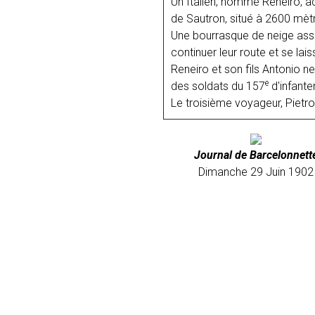
Un Italien, nommé Reneiro, acc
de Sautron, situé à 2600 mètr
Une bourrasque de neige assai
continuer leur route et se lai
Reneiro et son fils Antonio n
e
des soldats du 157
d'infanter
Le troisième voyageur, Pietro 
Journal de Barcelonnett
Dimanche 29 Juin 1902