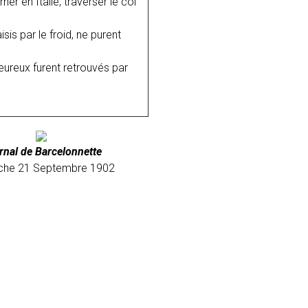
er en Italie, traverser le col
is par le froid, ne purent
eureux furent retrouvés par
rnal de Barcelonnette
che 21 Septembre 1902