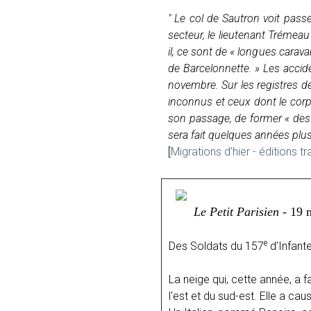
" Le col de Sautron voit pass
secteur, le lieutenant Trémeau
il, ce sont de « longues cara
de Barcelonnette. » Les accid
novembre. Sur les registres de 
inconnus et ceux dont le corp
son passage, de former « des b
sera fait quelques années plus 
[
Migrations d’hier - éditions
Le Petit Parisien
- 19 
e
Des Soldats du 157
d’Infante
La neige qui, cette année, a
l'est et du sud-est. Elle a c