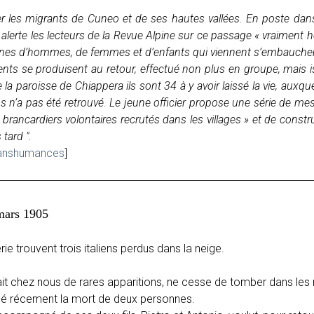
er les migrants de Cuneo et de ses hautes vallées. En poste dan
 alerte les lecteurs de la Revue Alpine sur ce passage « vraiment h
vanes d’hommes, de femmes et d’enfants qui viennent s’embaucher,
ents se produisent au retour, effectué non plus en groupe, mais
la paroisse de Chiappera ils sont 34 à y avoir laissé la vie, auxque
s n’a pas été retrouvé. Le jeune officier propose une série de me
rancardiers volontaires recrutés dans les villages » et de construir
tard ".
 transhumances
]
mars 1905
rie trouvent trois italiens perdus dans la neige.
 fait chez nous de rares apparitions, ne cesse de tomber dans l
ausé récement la mort de deux personnes.