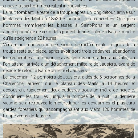
ensevelis ; six hommes restent introuvables.
La nuit tombant, le reste de la troupe, après un long détour, arrive sur
le plateau des Maïts à 18h30 et poursuit les recherches. Quelques
hommes emmènent les blessés à Saint-Pons et un sergent
accompagné de deux soldats partent donner l'alerte à Barcelonnette
qu'ils atteignent à 22 heures.
Vers minuit, une équipe de secours se met en route. Le gros de la
troupe resté sur place, après avoir sorti trois cadavres, abandonne
les recherches. La rencontre avec les secours a lieu aux Dalis, ou
l'on attend l'arrivée d'un détachement militaire de Jausiers, avant de
décider le retour à Barcelonnette et Jausiers.
Le lendemain, 12 pompiers de Jausiers, aidés de 5 personnes de la
Chalenche, arrivent sur le plateau des Maïts à 14 heures et
découvrent rapidement deux cadavres sous un mètre de neige et
continuent les fouilles jusqu'à la tombée de la nuit. La dernière
victime sera retrouvée le mercredi par les gendarmes et plusieurs
gardes forestiers qui accompagnaient aux Maïts 120 hommes de
troupe venus de Jausiers.