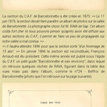
La section du C.A.F. de Barcelonnette a été créée en 1875. <<
Le 11
juin 1876, la section devait faire paraître un album de photos sur la vallée
de Barcelonnette. Le photographe choisi fut M. RAVA de Gap. Cet album
coûta fort cher et nous pouvons penser qu'après avoir été diffusé aux
autres sections du C.A.F., il permit de faire un peu de propagande sur
notre vallée si mal connue.
>>
<<
Il faudra attendre 1896 pour que la section sorte "d'un hivernage de
15 ans".
>> En janvier 1896 la section est reconstituée, François
Arnaud est élu président. Cette même année est publié sous l'égide
du C.A.F. un petit guide "Barcelonnette et ses environs", dans lequel
on retrouve quelques clichés de RAVA, figurant dans la table des
vues mais pas dans l'album, comme le n°24 - Beffroi de
Barcelonnette (photo que l'on retrouve sur la page suivante).