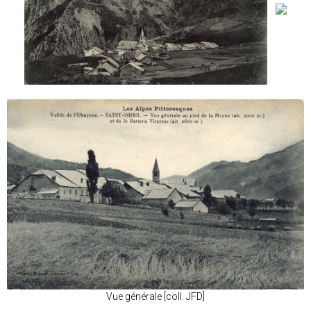
Vue générale [coll. JFD]