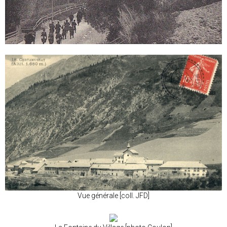
Vue générale [coll. JFD]