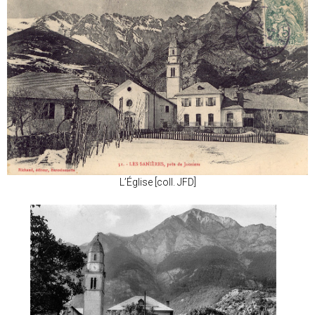
L’Église [coll. JFD]