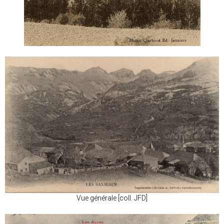
Vue générale [coll. JFD]