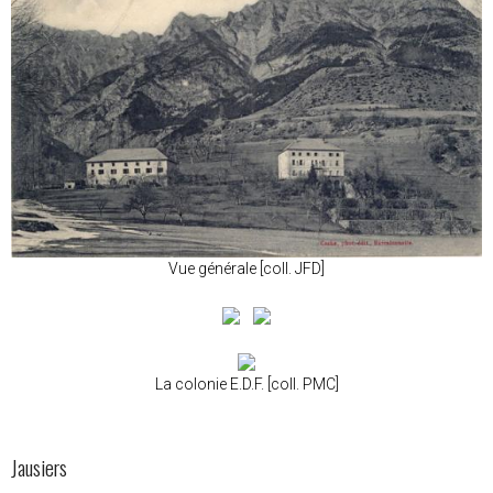
Vue générale [coll. JFD]
La colonie E.D.F. [coll. PMC]
Jausiers