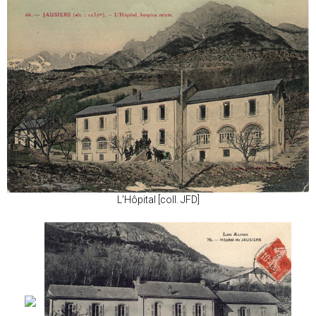
L'Hôpital [coll. JFD]