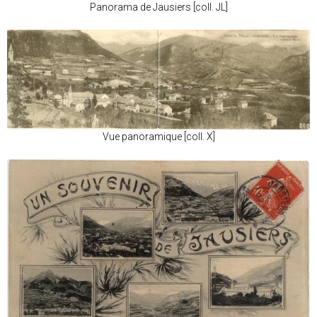
Panorama de Jausiers [coll. JL]
Vue panoramique [coll. X]