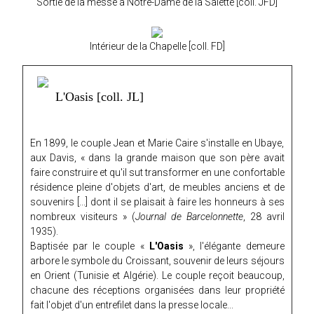
Sortie de la messe à Notre-Dame de la Salette [coll. JFD]
Intérieur de la Chapelle [coll. FD]
L'Oasis [coll. JL]
En 1899, le couple Jean et Marie Caire s'installe en Ubaye,
aux Davis, « dans la grande maison que son père avait
faire construire et qu'il sut transformer en une confortable
résidence pleine d'objets d'art, de meubles anciens et de
souvenirs [...] dont il se plaisait à faire les honneurs à ses
nombreux visiteurs » (
Journal de Barcelonnette
, 28 avril
1935).
Baptisée par le couple «
L'Oasis
», l'élégante demeure
arbore le symbole du Croissant, souvenir de leurs séjours
en Orient (Tunisie et Algérie). Le couple reçoit beaucoup,
chacune des réceptions organisées dans leur propriété
fait l'objet d'un entrefilet dans la presse locale...