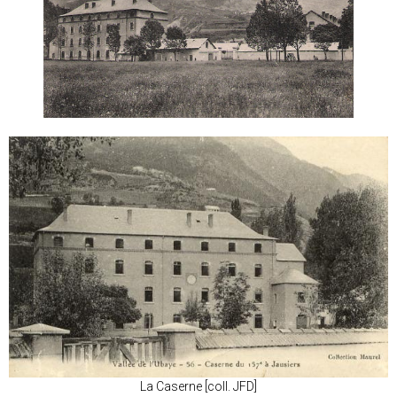
La Caserne [coll. JFD]