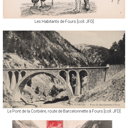
Les Habitants de Fours [coll. JFD]
Le Pont de la Corbière, route de Barcelonnette à Fours [coll. JFD]