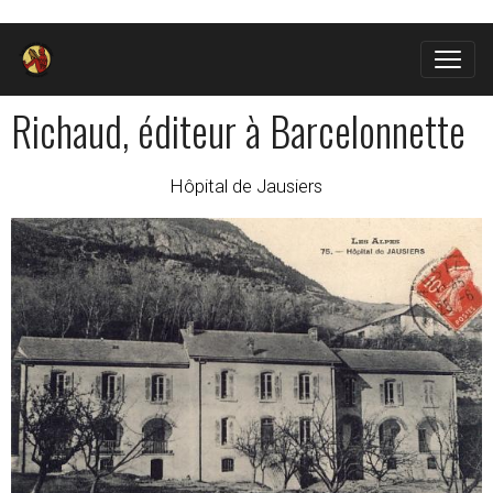
Richaud, éditeur à Barcelonnette
Hôpital de Jausiers