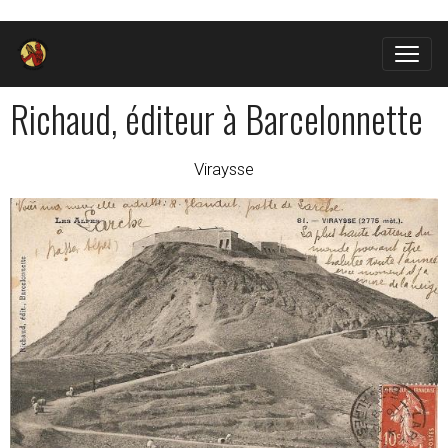
Richaud, éditeur à Barcelonnette
Viraysse