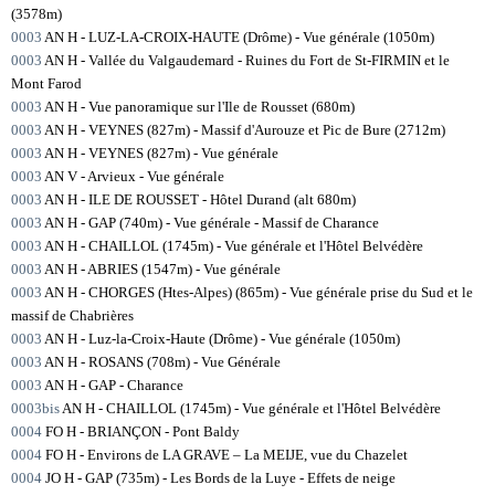
(3578m)
0003
AN H - LUZ-LA-CROIX-HAUTE (Drôme) - Vue générale (1050m)
0003
AN H - Vallée du Valgaudemard - Ruines du Fort de St-FIRMIN et le
Mont Farod
0003
AN H - Vue panoramique sur l'Ile de Rousset (680m)
0003
AN H - VEYNES (827m) - Massif d'Aurouze et Pic de Bure (2712m)
0003
AN H - VEYNES (827m) - Vue générale
0003
AN V - Arvieux - Vue générale
0003
AN H - ILE DE ROUSSET - Hôtel Durand (alt 680m)
0003
AN H - GAP (740m) - Vue générale - Massif de Charance
0003
AN H - CHAILLOL (1745m) - Vue générale et l'Hôtel Belvédère
0003
AN H - ABRIES (1547m) - Vue générale
0003
AN H - CHORGES (Htes-Alpes) (865m) - Vue générale prise du Sud et le
massif de Chabrières
0003
AN H - Luz-la-Croix-Haute (Drôme) - Vue générale (1050m)
0003
AN H - ROSANS (708m) - Vue Générale
0003
AN H - GAP - Charance
0003bis
AN H - CHAILLOL (1745m) - Vue générale et l'Hôtel Belvédère
0004
FO H - BRIANÇON - Pont Baldy
0004
FO H - Environs de LA GRAVE – La MEIJE, vue du Chazelet
0004
JO H - GAP (735m) - Les Bords de la Luye - Effets de neige