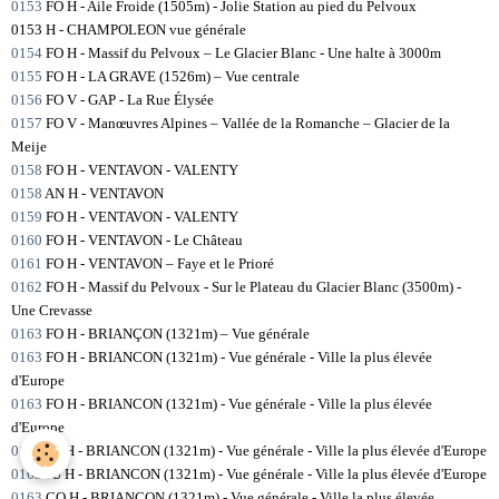
0153
FO H - Aile Froide (1505m) - Jolie Station au pied du Pelvoux
0153 H - CHAMPOLEON vue générale
0154
FO H - Massif du Pelvoux – Le Glacier Blanc - Une halte à 3000m
0155
FO H - LA GRAVE (1526m) – Vue centrale
0156
FO V - GAP - La Rue Élysée
0157
FO V - Manœuvres Alpines – Vallée de la Romanche – Glacier de la
Meije
0158
FO H - VENTAVON - VALENTY
0158
AN H - VENTAVON
0159
FO H - VENTAVON - VALENTY
0160
FO H - VENTAVON - Le Château
0161
FO H - VENTAVON – Faye et le Prioré
0162
FO H - Massif du Pelvoux - Sur le Plateau du Glacier Blanc (3500m) -
Une Crevasse
0163
FO H - BRIANÇON (1321m) – Vue générale
0163
FO H - BRIANCON (1321m) - Vue générale - Ville la plus élevée
d'Europe
0163
FO H - BRIANCON (1321m) - Vue générale - Ville la plus élevée
d'Europe
0163
JO H - BRIANCON (1321m) - Vue générale - Ville la plus élevée d'Europe
0163
JU H - BRIANCON (1321m) - Vue générale - Ville la plus élevée d'Europe
0163
CO H - BRIANCON (1321m) - Vue générale - Ville la plus élevée