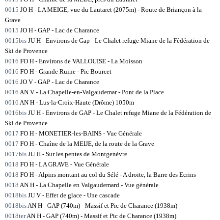
0015
JO H - LA MEIGE, vue du Lautaret (2075m) - Route de Briançon à la
Grave
0015
JO H - GAP - Lac de Charance
0015bis
JU H - Environs de Gap - Le Chalet refuge Miane de la Fédération de
Ski de Provence
0016
FO H - Environs de VALLOUISE - La Moisson
0016
FO H - Grande Ruine - Pic Bourcet
0016
JO V - GAP - Lac de Charance
0016
AN V - La Chapelle-en-Valgaudemar - Pont de la Place
0016
AN H - Lus-la-Croix-Haute (Drôme) 1050m
0016bis
JU H - Environs de GAP - Le Chalet refuge Miane de la Fédération de
Ski de Provence
0017
FO H - MONETIER-les-BAINS - Vue Générale
0017
FO H - Chaîne de la MEIJE, de la route de la Grave
0017bis
JU H - Sur les pentes de Montgenèvre
0018
FO H - LA GRAVE - Vue Générale
0018
FO H - Alpins montant au col du Sélé - A droite, la Barre des Ecrins
0018
AN H - La Chapelle en Valgaudemard - Vue générale
0018bis
JU V - Effet de glace - Une cascade
0018bis
AN H - GAP (740m) - Massif et Pic de Charance (1938m)
0018ter
AN H - GAP (740m) - Massif et Pic de Charance (1938m)