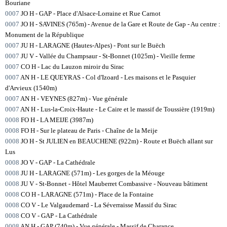
Bouriane
0007
JO H - GAP - Place d'Alsace-Lorraine et Rue Carnot
0007
JO H - SAVINES (765m) - Avenue de la Gare et Route de Gap - Au centre :
Monument de la République
0007
JU H - LARAGNE (Hautes-Alpes) - Pont sur le Buëch
0007
JU V - Vallée du Champsaur - St-Bonnet (1025m) - Vieille ferme
0007
CO H - Lac du Lauzon miroir du Sirac
0007
AN H - LE QUEYRAS - Col d'Izoard - Les maisons et le Pasquier
d'Arvieux (1540m)
0007
AN H - VEYNES (827m) - Vue générale
0007
AN H - Lus-la-Croix-Haute - Le Caire et le massif de Toussière (1919m)
0008
FO H - LA MEIJE (3987m)
0008
FO H - Sur le plateau de Paris - Chaîne de la Meije
0008
JO H - St JULIEN en BEAUCHENE (922m) - Route et Buëch allant sur
Lus
0008
JO V - GAP - La Cathédrale
0008
JU H - LARAGNE (571m) - Les gorges de la Méouge
0008
JU V - St-Bonnet - Hôtel Mauberret Combassive - Nouveau bâtiment
0008
CO H - LARAGNE (571m) - Place de la Fontaine
0008
CO V - Le Valgaudemard - La Séverraisse Massif du Sirac
0008
CO V - GAP - La Cathédrale
0008
AN H - GAP (740m) - Vue générale - Massif de Charance