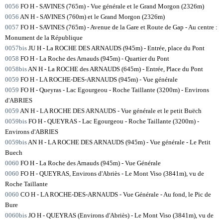
0056
FO H - SAVINES (765m) - Vue générale et le Grand Morgon (2326m)
0056
AN H - SAVINES (760m) et le Grand Morgon (2326m)
0057
FO H - SAVINES (765m) - Avenue de la Gare et Route de Gap - Au centre :
Monument de la République
0057bis
JU H - La ROCHE DES ARNAUDS (945m) - Entrée, place du Pont
0058
FO H - La Roche des Arnauds (945m) - Quartier du Pont
0058bis
AN H - La ROCHE des ARNAUDS (645m) - Entrée, Place du Pont
0059
FO H - LA ROCHE-DES-ARNAUDS (945m) - Vue générale
0059
FO H - Queyras - Lac Egourgeou - Roche Taillante (3200m) - Environs
d'ABRIES
0059
AN H - LA ROCHE DES ARNAUDS - Vue générale et le petit Buëch
0059bis
FO H - QUEYRAS - Lac Egourgeou - Roche Taillante (3200m) -
Environs d'ABRIES
0059bis
AN H - LA ROCHE DES ARNAUDS (945m) - Vue générale - Le Petit
Buech
0060
FO H - La Roche des Arnauds (945m) - Vue Générale
0060
FO H - QUEYRAS, Environs d'Abriès - Le Mont Viso (3841m), vu de
Roche Taillante
0060
CO H - LA ROCHE-DES-ARNAUDS - Vue Générale - Au fond, le Pic de
Bure
0060bis
JO H - QUEYRAS (Environs d'Abriès) - Le Mont Viso (3841m), vu de