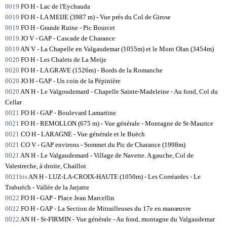
0019
FO H - Lac de l'Eychauda
0019
FO H - LA MEIJE (3987 m) - Vue près du Col de Girose
0019
FO H - Grande Ruine - Pic Bourcet
0019
JO V - GAP - Cascade de Charance
0019
AN V - La Chapelle en Valgaudemar (1055m) et le Mont Olan (3454m)
0020
FO H - Les Chalets de La Meije
0020
FO H - LA GRAVE (1526m) - Bords de la Romanche
0020
JO H - GAP - Un coin de la Pépinière
0020
AN H - Le Valgoudemard - Chapelle Sainte-Madeleine - Au fond, Col du
Cellar
0021
FO H - GAP - Boulevard Lamartine
0021
FO H - REMOLLON (675 m) - Vue générale - Montagne de St-Maurice
0021
CO H - LARAGNE - Vue générale et le Buëch
0021
CO V - GAP environs - Sommet du Pic de Charance (1998m)
0021
AN H - Le Valgaudemard - Village de Navette. A gauche, Col de
Valestreche, à droite, Chaillot
0021bis
AN H - LUZ-LA-CROIX-HAUTE (1050m) - Les Corréardes - Le
Trabuëch - Vallée de la Jarjatte
0022
FO H - GAP - Place Jean Marcellin
0022
FO H - GAP - La Section de Mitrailleuses du 17e en manœuvre
0022
AN H - St-FIRMIN - Vue générale - Au fond, montagne du Valgaudemar