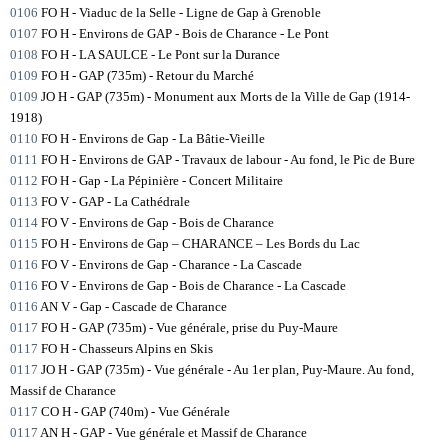
0106
FO H - Viaduc de la Selle - Ligne de Gap à Grenoble
0107
FO H - Environs de GAP - Bois de Charance - Le Pont
0108
FO H - LA SAULCE - Le Pont sur la Durance
0109
FO H - GAP (735m) - Retour du Marché
0109
JO H - GAP (735m) - Monument aux Morts de la Ville de Gap (1914-
1918)
0110
FO H - Environs de Gap - La Bâtie-Vieille
0111
FO H - Environs de GAP - Travaux de labour - Au fond, le Pic de Bure
0112
FO H - Gap - La Pépinière - Concert Militaire
0113
FO V - GAP - La Cathédrale
0114
FO V - Environs de Gap - Bois de Charance
0115
FO H - Environs de Gap – CHARANCE – Les Bords du Lac
0116
FO V - Environs de Gap - Charance - La Cascade
0116
FO V - Environs de Gap - Bois de Charance - La Cascade
0116
AN V - Gap - Cascade de Charance
0117
FO H - GAP (735m) - Vue générale, prise du Puy-Maure
0117
FO H - Chasseurs Alpins en Skis
0117
JO H - GAP (735m) - Vue générale - Au 1er plan, Puy-Maure. Au fond,
Massif de Charance
0117
CO H - GAP (740m) - Vue Générale
0117
AN H - GAP - Vue générale et Massif de Charance