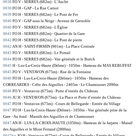
0038
FO V - SERRES (682m) - L’Auche
0039
FO H - GAP - La Rue Carnot
0039
FO H - SERRES (682m) - Le Pont de Fer
0040
FO V - GAP sous la Neige - Avenue de Grenoble
0040
FO V - SERRES (682m) - L'Église
0041
FO H - SERRES (682m) - Quartier de la Gare
0042
FO H - SERRES (682m) - Le Pont de pierre
0042
AN H - SAINT-FIRMIN (901m) - La Place Centrale
0043
FO V - SERRES (682m) - Le Portail
0044
FO H - SERRES (682m) - Vue générale et le Buëch
0045
H - Lus-La-Croix-Haute (Drôme) - 1050m - Hameau du MAS REBUFFAT
0045
FO V - VENTAVON (675m) - Rue de la Fontaine
0046
FO H - Lus-La-Croix-Haute (Drôme) - 1050m - Hameau des
CORREARDES - Crête des Aiguilles - 2405m - Le Chamousset 2090m
0046
FO V - Ventavon (675m) - Porte d’entrée du Château
0046
JU H - VENTAVON (675m) - La Place et Porte d’entrée du Château
0047
FO H - Ventavon (675m) - Cours de Bellegarde - Entrée du Village
0047
FO H - Lus-la-Croix-Haute (Drôme) - 1050m - Vue générale prise de la
Gare - Au fond : Massifs des Aiguilles et de Chamousset
0047
AN H - LUS-LA-CROIX-HAUTE (1050m) - Hameau de la Jarjatte - Massif
des Aiguilles et le Mont Ferrand (2800m)
0047bis
JO H - Ventavon (675m) - Cours de Bellegarde - Entrée du Village