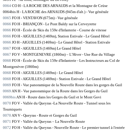
0064
CO H - LA ROCHE DES ARNAUDS et la Montagne de Ceüse
0064bis H - LA ROCHE des ARNAUDS (945m d'alt.) - Vue générale
0065
FO H - VENTAVON (675m) - Vue générale
0066
FO H - BRIANÇON - Le Pont Baldy sur la Cerveyrette
0066
FO H - École de Skis du 159e d'Infanterie - Course de vitesse
0066
FO H - AIGUILLES (1469m), Station Estivale - Le Grand Hôtel
0066
JO H - AIGUILLES (1469m) - Le Grand Hôtel - Station Estivale
0067
FO H - AIGUILLES (1469m) Le Grand Hôtel
0067
FO V - MONTGENEVRE (1860m) – L’Hiver - Une Rue du Village
0068
FO H - École de Skis du 159e d'Infanterie - Les Instructeurs au Col de
Montgenèvre (1860m)
0068
FO H - AIGUILLES (1469m) - Le Grand Hôtel
0068
FO H - AIGUILLES (1469m) - Station Estivale - Le Grand Hôtel
0069
FO H - Vue panoramique de la Nouvelle Route dans les gorges du Guil
0069
AN H - Vue panoramique de la Route dans les Gorges du Guil
0069bis
AN H - Route dans les Gorges du Guil et le Mont Govi
0070
FO V - Vallée du Queyras -La Nouvelle Route - Tunnel sous les
Tourniquets
0070
AN V - Queyras - Route et Gorges du Guil
0071
FO V - Vallée du Queyras – La Nouvelle Route
0072
FO H - Vallée du Queyras - Nouvelle Route - Le premier tunnel à l'entrée