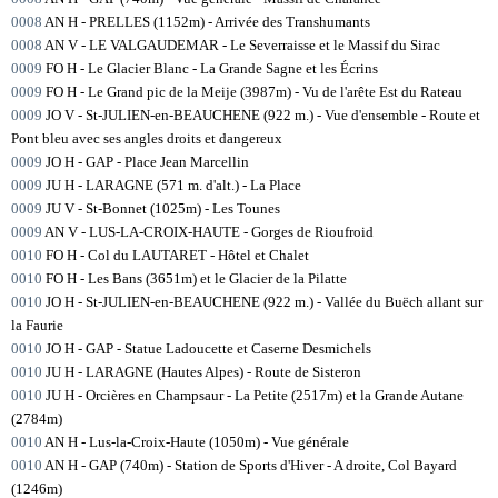
0008
AN H - PRELLES (1152m) - Arrivée des Transhumants
0008
AN V - LE VALGAUDEMAR - Le Severraisse et le Massif du Sirac
0009
FO H - Le Glacier Blanc - La Grande Sagne et les Écrins
0009
FO H - Le Grand pic de la Meije (3987m) - Vu de l'arête Est du Rateau
0009
JO V - St-JULIEN-en-BEAUCHENE (922 m.) - Vue d'ensemble - Route et
Pont bleu avec ses angles droits et dangereux
0009
JO H - GAP - Place Jean Marcellin
0009
JU H - LARAGNE (571 m. d'alt.) - La Place
0009
JU V - St-Bonnet (1025m) - Les Tounes
0009
AN V - LUS-LA-CROIX-HAUTE - Gorges de Rioufroid
0010
FO H - Col du LAUTARET - Hôtel et Chalet
0010
FO H - Les Bans (3651m) et le Glacier de la Pilatte
0010
JO H - St-JULIEN-en-BEAUCHENE (922 m.) - Vallée du Buëch allant sur
la Faurie
0010
JO H - GAP - Statue Ladoucette et Caserne Desmichels
0010
JU H - LARAGNE (Hautes Alpes) - Route de Sisteron
0010
JU H - Orcières en Champsaur - La Petite (2517m) et la Grande Autane
(2784m)
0010
AN H - Lus-la-Croix-Haute (1050m) - Vue générale
0010
AN H - GAP (740m) - Station de Sports d'Hiver - A droite, Col Bayard
(1246m)