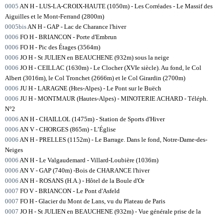
0005
AN H - LUS-LA-CROIX-HAUTE (1050m) - Les Corréades - Le Massif des
Aiguilles et le Mont-Ferrand (2800m)
0005bis
AN H - GAP - Lac de Charance l'hiver
0006
FO H - BRIANCON - Porte d'Embrun
0006
FO H - Pic des Étages (3564m)
0006
JO H - St JULIEN en BEAUCHENE (932m) sous la neige
0006
JO H - CEILLAC (1630m) - Le Clocher (XVIe siècle). Au fond, le Col
Albert (3016m), le Col Tronchet (2666m) et le Col Girardin (2700m)
0006
JU H - LARAGNE (Htes-Alpes) - Le Pont sur le Buëch
0006
JU H - MONTMAUR (Hautes-Alpes) - MINOTERIE ACHARD - Téléph.
N°2
0006
AN H - CHAILLOL (1475m) - Station de Sports d'Hiver
0006
AN V - CHORGES (865m) - L’Église
0006
AN H - PRELLES (1152m) - Le Barrage. Dans le fond, Notre-Dame-des-
Neiges
0006
AN H - Le Valgaudemard - Villard-Loubière (1036m)
0006
AN V - GAP (740m) -Bois de CHARANCE l'hiver
0006
AN H - ROSANS (H.A.) - Hôtel de la Boule d'Or
0007
FO V - BRIANCON - Le Pont d'Asfeld
0007
FO H - Glacier du Mont de Lans, vu du Plateau de Paris
0007
JO H - St JULIEN en BEAUCHENE (932m) - Vue générale prise de la