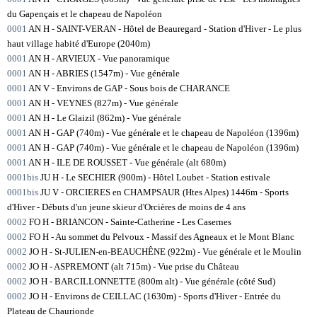
du Gapençais et le chapeau de Napoléon
0001
AN H - SAINT-VERAN - Hôtel de Beauregard - Station d'Hiver - Le plus
haut village habité d'Europe (2040m)
0001
AN H - ARVIEUX - Vue panoramique
0001
AN H - ABRIES (1547m) - Vue générale
0001
AN V - Environs de GAP - Sous bois de CHARANCE
0001
AN H - VEYNES (827m) - Vue générale
0001
AN H - Le Glaizil (862m) - Vue générale
0001
AN H - GAP (740m) - Vue générale et le chapeau de Napoléon (1396m)
0001
AN H - GAP (740m) - Vue générale et le chapeau de Napoléon (1396m)
0001
AN H - ILE DE ROUSSET - Vue générale (alt 680m)
0001bis
JU H - Le SECHIER (900m) - Hôtel Loubet - Station estivale
0001bis
JU V - ORCIERES en CHAMPSAUR (Htes Alpes) 1446m - Sports
d'Hiver - Débuts d'un jeune skieur d'Orcières de moins de 4 ans
0002
FO H - BRIANCON - Sainte-Catherine - Les Casernes
0002
FO H - Au sommet du Pelvoux - Massif des Agneaux et le Mont Blanc
0002
JO H - St-JULIEN-en-BEAUCHÊNE (922m) - Vue générale et le Moulin
0002
JO H - ASPREMONT (alt 715m) - Vue prise du Château
0002
JO H - BARCILLONNETTE (800m alt) - Vue générale (côté Sud)
0002
JO H - Environs de CEILLAC (1630m) - Sports d'Hiver - Entrée du
Plateau de Chaurionde