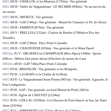
0002
AN H - CHAILLOL et les Marrons (1745m) - Vue générale
0002
AN H - Vallée du Valgaudemar - LE SECHIER (900m) - Vu au travers de
ses ruines
0002
AN H - ARVIEUX - Vue générale
0002
AN H - GAP (740m) - Vue générale - Massif de Charance et Pic de Gleize
0002
AN H - EMBRUN (870m) - Vue générale
0002
AN V - PRELLES (1152m) - Chalets de Ratière (1500m) et Pics des
Tenailles
0002
AN H - GAP (740m) - Place Porte-Colombe
0002
AN H - CHAUFFAYER (910m) - Vue générale et le Mont Farod
0002bis
JU V - ORCIERES en CHAMPSAUR (Htes Alpes) 1446m - Sports
d'Hiver - Débuts d'un jeune skieur d'Orcières de moins de 4 ans
0002bis
AN H - GAP 740m Place Porte Colombe
0003
FO H - BRIANÇON - Vue générale et les Remparts
0003
FO H - LA GRAVE et la Chaîne de la Meije
0003
JO H - Le Valgaudemard Saint-Firmin (901m) - Vue générale. A gauche, le
Fort Lesdiguières
0003
JO H - GAP - Vue générale, au fond Massif de Piolit 2461m
0003
JO H - Eglise de CHAUVET (1234m)
0003
JO H - CEILLAC (1630m) - Les Glaciers de Font-Sancte au bas, lac Saint
Anne (2416m)
0003
JO V - ASPREMONT (alt 715m) - Ruines du Château