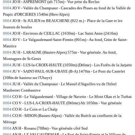
0004
JO H - ASPREMONT (alt 715m) - Vue prise du Reclus
0004
JO V - Vallée du Champsaur - Cascades des Pisses au fond de la Vallée de
Prapic d'ORCIERES 1540m (Htes-Alpes)
0004
JO H - St JULIEN en BEAUCHENE (922 m.) - Place de la Gare et les
Joueurs de boules
0004
JO H - Environs de CEILLAC (1630m) - Lac Saint Anne (2416m)
0004
JO V - Le Valgaudemard-Saint-Firmin (901m) - Au fond, Grün de Saint-
Maurice
0004
JU H - LARAGNE (Hautes-Alpes) 575m - Vue générale. Au fond,
Montagnes de St-Genis
0004
JU H - LUS-la-CROIX-HAUTE (1050m) (Drôme) - Les Forêts de la Jarjatte
0004
JU V - SAINT-PAUL-SUR-UBAYE (B-A) 1470m - Le Pont du Castelet
(108m de hauteur sur l'Ubaye)
0004
JU H - Vallée du Champsaur - Le Massif d'Aiguilles vu de l'hôtel
Mauberret Combassive
0004
CO H - Le Valgaudemard - Village de Navette - Le Mont Olan et le Turbat
0004
CO V - LUS-LA-CROIX-HAUTE (Drôme) Alt 1050m - Vue générale
0004
CO H - Le Coin et La Chalp
0004
CO H - MISON (Basses-Alpes) - Vallée du Buëch au confluent de la
Méouge
0004
AN H - Rosans (708m) - Vue générale côté Sud
0004
AN H - LE VALGAUDEMAR - Le Fort de Saint-Firmin et le Village de