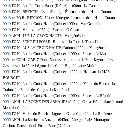
0048
FO H - Lus-La-Croix-Haute (Drôme) - 1050m - La Gare
0048
FO H - BEYNON - Usine d'énergie Électrique de la Haute-Durance
0048bis
FO H - BEYNON - Usine d'énergie électrique de la Haute-Durance
0049
FO H - Lus-la-Croix-Haute (Drôme) 1050m - Vue Générale
0049
FO H - Ventavon (675m) - Place du Château
0049
AN H - LUS-LA-CROIX-HAUTE - Vue générale
0050
FO V - PONT-DU-FOSSE - Ruines de la Tour de Trustelle
0050
FO H - LUS-LA-CROIX-HAUTE (Drôme) 1050m - Vue générale
0051
FO H - Lus-la-Croix-Haute (Drôme)– 1050m - Place de la Mairie
0051bis
CO H - GAP (740m) - Nouveaux quartiers de Font-Reyne et les
Casernes de la 3ème Légion de la Garde Républicaine Mobile
0052
FO H - Lus-la-Croix-Haute (Drôme) – 1050m - Hameau du MAS
BOURGET
0053
FO H - Lus-la-Croix-Haute (Drôme) – 1050m - Vallée du Buëch - Le
Trabuëch - Entrée des Gorges du Rioufroid
0054
FO H - Lus-la-Croix-Haute (Drôme) - 1050m - Place de la République
0054
AN H - LA ROCHE-DES-ARNAUDS (945m) - Ceüse-Hôtel ; dans le fond,
Mont du Cuchon
0055
FO H - Vallée du Buëch – Ligne de Gap à Grenoble - La Rochette
0055
AN H - La Roche des Arnauds (945m) - Vue générale, Montagne du
Cuchon. Dans le fond, Pic de Bure (2712m)