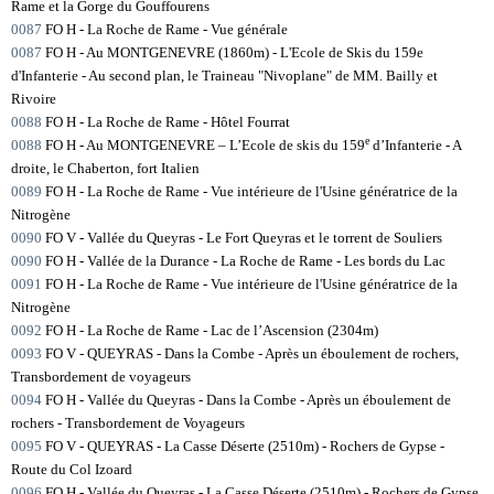
Rame et la Gorge du Gouffourens
0087
FO H - La Roche de Rame - Vue générale
0087
FO H - Au MONTGENEVRE (1860m) - L'Ecole de Skis du 159e
d'Infanterie - Au second plan, le Traineau "Nivoplane" de MM. Bailly et
Rivoire
0088
FO H - La Roche de Rame - Hôtel Fourrat
e
0088
FO H - Au MONTGENEVRE – L’Ecole de skis du 159
d’Infanterie - A
droite, le Chaberton, fort Italien
0089
FO H - La Roche de Rame - Vue intérieure de l'Usine génératrice de la
Nitrogène
0090
FO V - Vallée du Queyras - Le Fort Queyras et le torrent de Souliers
0090
FO H - Vallée de la Durance - La Roche de Rame - Les bords du Lac
0091
FO H - La Roche de Rame - Vue intérieure de l'Usine génératrice de la
Nitrogène
0092
FO H - La Roche de Rame - Lac de l’Ascension (2304m)
0093
FO V - QUEYRAS - Dans la Combe - Après un éboulement de rochers,
Transbordement de voyageurs
0094
FO H - Vallée du Queyras - Dans la Combe - Après un éboulement de
rochers - Transbordement de Voyageurs
0095
FO V - QUEYRAS - La Casse Déserte (2510m) - Rochers de Gypse -
Route du Col Izoard
0096
FO H - Vallée du Queyras - La Casse Déserte (2510m) - Rochers de Gypse