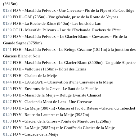
(3615m)
0138
FO V - Massif du Pelvoux - Une Crevasse - Pic de la Pipe et Pic Coolidge
0139
FO H - GAP (735m) - Vue générale, prise de la Route de Veynes
0139
FO H - La Roche de Râme (946m) - Les bords du Lac
0139
CO H - Massif du Pelvoux - Lac de l'Eychauda. Rochers de l'Yret
0140
FO V - Massif du Pelvoux – Le Glacier Blanc – Crevasses – Pic de la
Grande Sagne (3759m)
0141
FO H - Massif du Pelvoux - Le Refuge Cézanne (1851m) à la jonction des
Glaciers Blanc et Noir
0142
FO H - Massif du Pelvoux - Le Glacier Blanc (3500m) - Un guide Alpestre
0142
FO H - Vallouise (1150m) - Hôtel des Ecrins
0143
FO H - Chalets de la Meije
0144
FO H - LA GRAVE – Observation d’une Caravane à la Meije
0145
FO V - Environs de la Grave - Le Saut de la Pucelle
0146
FO H - Massif de la Meije – Refuge Evariste Chancel
0147
FO V - Glacier du Mont de Lans - Une Crevasse
0148
FO H - La Meije (3987m) - Glacier et Pic du Râteau - Glacier du Tabuchet
0149
FO V - Route du Lautaret et la Meije (3987m)
0150
FO V - Glacier de la Girose - Pointe de Muretouse (3268m)
0151
FO V - La Meije (3987m) et le Gouffre du Glacier de la Meije
0152
FO V - Cascade de la Meije