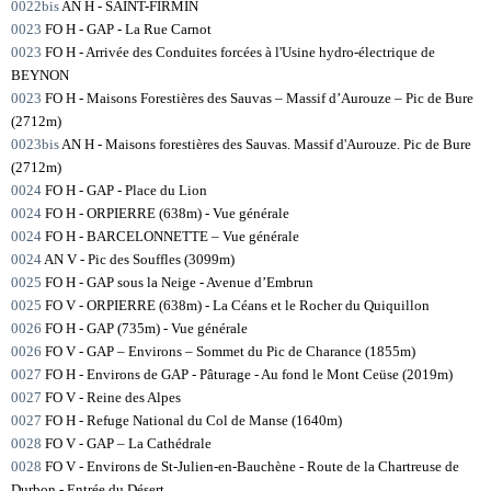
0022bis
AN H - SAINT-FIRMIN
0023
FO H - GAP - La Rue Carnot
0023
FO H - Arrivée des Conduites forcées à l'Usine hydro-électrique de
BEYNON
0023
FO H - Maisons Forestières des Sauvas – Massif d’Aurouze – Pic de Bure
(2712m)
0023bis
AN H - Maisons forestières des Sauvas. Massif d'Aurouze. Pic de Bure
(2712m)
0024
FO H - GAP - Place du Lion
0024
FO H - ORPIERRE (638m) - Vue générale
0024
FO H - BARCELONNETTE – Vue générale
0024
AN V - Pic des Souffles (3099m)
0025
FO H - GAP sous la Neige - Avenue d’Embrun
0025
FO V - ORPIERRE (638m) - La Céans et le Rocher du Quiquillon
0026
FO H - GAP (735m) - Vue générale
0026
FO V - GAP – Environs – Sommet du Pic de Charance (1855m)
0027
FO H - Environs de GAP - Pâturage - Au fond le Mont Ceüse (2019m)
0027
FO V - Reine des Alpes
0027
FO H - Refuge National du Col de Manse (1640m)
0028
FO V - GAP – La Cathédrale
0028
FO V - Environs de St-Julien-en-Bauchène - Route de la Chartreuse de
Durbon - Entrée du Désert