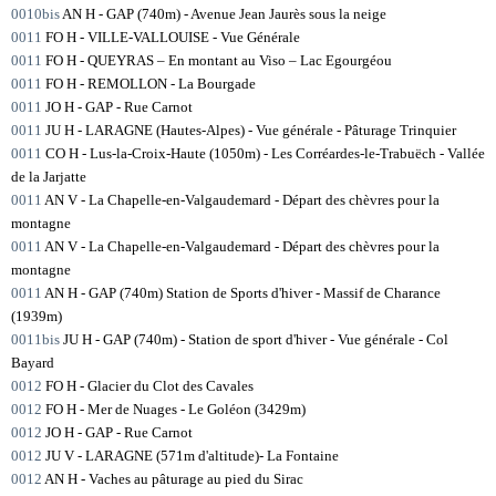
0010bis
AN H - GAP (740m) - Avenue Jean Jaurès sous la neige
0011
FO H - VILLE-VALLOUISE - Vue Générale
0011
FO H - QUEYRAS – En montant au Viso – Lac Egourgéou
0011
FO H - REMOLLON - La Bourgade
0011
JO H - GAP - Rue Carnot
0011
JU H - LARAGNE (Hautes-Alpes) - Vue générale - Pâturage Trinquier
0011
CO H - Lus-la-Croix-Haute (1050m) - Les Corréardes-le-Trabuëch - Vallée
de la Jarjatte
0011
AN V - La Chapelle-en-Valgaudemard - Départ des chèvres pour la
montagne
0011
AN V - La Chapelle-en-Valgaudemard - Départ des chèvres pour la
montagne
0011
AN H - GAP (740m) Station de Sports d'hiver - Massif de Charance
(1939m)
0011bis
JU H - GAP (740m) - Station de sport d'hiver - Vue générale - Col
Bayard
0012
FO H - Glacier du Clot des Cavales
0012
FO H - Mer de Nuages - Le Goléon (3429m)
0012
JO H - GAP - Rue Carnot
0012
JU V - LARAGNE (571m d'altitude)- La Fontaine
0012
AN H - Vaches au pâturage au pied du Sirac