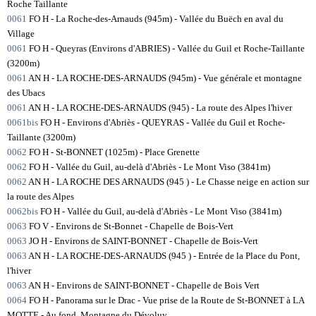
Roche Taillante
0061
FO H - La Roche-des-Arnauds (945m) - Vallée du Buëch en aval du
Village
0061
FO H - Queyras (Environs d'ABRIES) - Vallée du Guil et Roche-Taillante
(3200m)
0061
AN H - LA ROCHE-DES-ARNAUDS (945m) - Vue générale et montagne
des Ubacs
0061
AN H - LA ROCHE-DES-ARNAUDS (945) - La route des Alpes l'hiver
0061bis
FO H - Environs d'Abriès - QUEYRAS - Vallée du Guil et Roche-
Taillante (3200m)
0062
FO H - St-BONNET (1025m) - Place Grenette
0062
FO H - Vallée du Guil, au-delà d'Abriès - Le Mont Viso (3841m)
0062
AN H - LA ROCHE DES ARNAUDS (945 ) - Le Chasse neige en action sur
la route des Alpes
0062bis
FO H - Vallée du Guil, au-delà d'Abriès - Le Mont Viso (3841m)
0063
FO V - Environs de St-Bonnet - Chapelle de Bois-Vert
0063
JO H - Environs de SAINT-BONNET - Chapelle de Bois-Vert
0063
AN H - LA ROCHE-DES-ARNAUDS (945 ) - Entrée de la Place du Pont,
l'hiver
0063
AN H - Environs de SAINT-BONNET - Chapelle de Bois Vert
0064
FO H - Panorama sur le Drac - Vue prise de la Route de St-BONNET à LA
MOTTE - Au fond, Montagne du Dévoluy