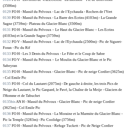
(3506m)
0129
FO H - Massif du Pelvoux - Lac de l’Eychauda - Rochers de l'Yret
0130
FO H - Massif du Pelvoux - La Barre des Ecrins (4103m) - La Grande
Sagne (3759m) - Plateau du Glacier Blanc (3500m)
0131
FO H - Massif du Pelvoux – Le Haut du Glacier Blanc – Les Ecrins
(4103m) et la Grande Sagne (3759m)
0132
FO V - Massif du Pelvoux - Lac de l'Eychauda (2500m) - Pic de Siguret-
Foran - Pic du Rif
0133
FO H - Les 3 Dents du Pelvoux - Le Fifre et le Coup de Sabre
0134
FO V - Massif du Pelvoux – Le Moulin du Glacier Blanc et le Pic
Sabeyran
0135
FO H - Massif du Pelvoux - Glacier Blanc - Pic de neige Cordier (3625m)
- Col Emile Pic
0135
FO H - Col du Lautaret (2075m) - De gauche à droite, les trois Pics de
Neige du Lautaret, le Pic Gaspard, le Pavé, la Chaîne de la Meije - Glaciers de
l'Homme et de Tabuchet
0135bis
AN H - Massif du Pelvoux - Glacier Blanc - Pic de neige Cordier
(3625m) - Col Emile Pic
0136
FO H - Massif du Pelvoux - La Moraine et la Marmite du Glacier Blanc -
Pic la Temple (3283m) - Pic Coolidge (3756m)
0137
FO H - Massif du Pelvoux - Refuge Tuckett - Pic de Neige Cordier