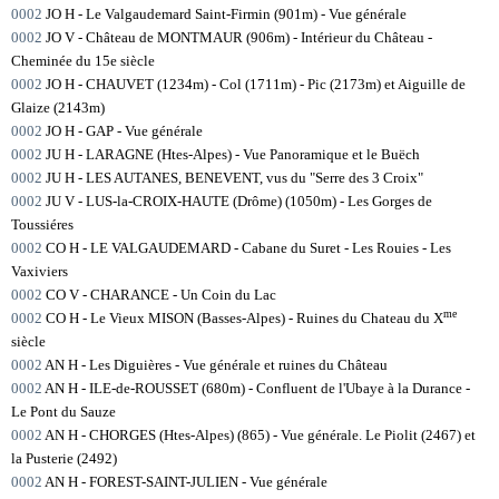
0002
JO H - Le Valgaudemard Saint-Firmin (901m) - Vue générale
0002
JO V - Château de MONTMAUR (906m) - Intérieur du Château -
Cheminée du 15e siècle
0002
JO H - CHAUVET (1234m) - Col (1711m) - Pic (2173m) et Aiguille de
Glaize (2143m)
0002
JO H - GAP - Vue générale
0002
JU H - LARAGNE (Htes-Alpes) - Vue Panoramique et le Buëch
0002
JU H - LES AUTANES, BENEVENT, vus du "Serre des 3 Croix"
0002
JU V - LUS-la-CROIX-HAUTE (Drôme) (1050m) - Les Gorges de
Toussiéres
0002
CO H - LE VALGAUDEMARD - Cabane du Suret - Les Rouies - Les
Vaxiviers
0002
CO V - CHARANCE - Un Coin du Lac
me
0002
CO H - Le Vieux MISON (Basses-Alpes) - Ruines du Chateau du X
siècle
0002
AN H - Les Diguières - Vue générale et ruines du Château
0002
AN H - ILE-de-ROUSSET (680m) - Confluent de l'Ubaye à la Durance -
Le Pont du Sauze
0002
AN H - CHORGES (Htes-Alpes) (865) - Vue générale. Le Piolit (2467) et
la Pusterie (2492)
0002
AN H - FOREST-SAINT-JULIEN - Vue générale