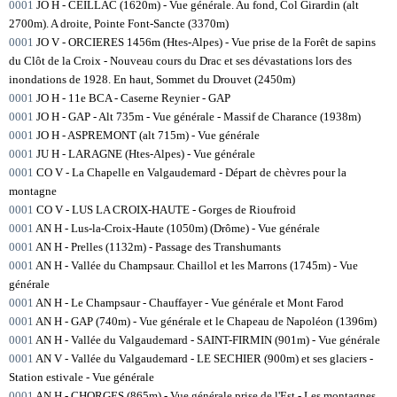
0001
JO H - CEILLAC (1620m) - Vue générale. Au fond, Col Girardin (alt
2700m). A droite, Pointe Font-Sancte (3370m)
0001
JO V - ORCIERES 1456m (Htes-Alpes) - Vue prise de la Forêt de sapins
du Clôt de la Croix - Nouveau cours du Drac et ses dévastations lors des
inondations de 1928. En haut, Sommet du Drouvet (2450m)
0001
JO H - 11e BCA - Caserne Reynier - GAP
0001
JO H - GAP - Alt 735m - Vue générale - Massif de Charance (1938m)
0001
JO H - ASPREMONT (alt 715m) - Vue générale
0001
JU H - LARAGNE (Htes-Alpes) - Vue générale
0001
CO V - La Chapelle en Valgaudemard - Départ de chèvres pour la
montagne
0001
CO V - LUS LA CROIX-HAUTE - Gorges de Rioufroid
0001
AN H - Lus-la-Croix-Haute (1050m) (Drôme) - Vue générale
0001
AN H - Prelles (1132m) - Passage des Transhumants
0001
AN H - Vallée du Champsaur. Chaillol et les Marrons (1745m) - Vue
générale
0001
AN H - Le Champsaur - Chauffayer - Vue générale et Mont Farod
0001
AN H - GAP (740m) - Vue générale et le Chapeau de Napoléon (1396m)
0001
AN H - Vallée du Valgaudemard - SAINT-FIRMIN (901m) - Vue générale
0001
AN V - Vallée du Valgaudemard - LE SECHIER (900m) et ses glaciers -
Station estivale - Vue générale
0001
AN H - CHORGES (865m) - Vue générale prise de l'Est - Les montagnes