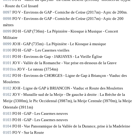
- Route du Col Izoard
0097
FO V - Environs de GAP - Corniche de Ceüse (2017m) - A pic de 200m.
0098
FO V - Environs de GAP - Corniche de Ceüse (2017m) - A pic de 200
mètres
0099
FO H - GAP (736m) - La Pépinière - Kiosque à Musique - Concert
Militaire
0099
JO H - GAP (735m) - La Pépinière - Le Kiosque à musique
0100
FO H - GAP – Les Casernes vieilles
0101
FO H - Environs de Gap - JARJAYES - La Vieille Église
0101
JO V - Vallée de la Romanche - Vue prise en-dessous de la Grave
0101bis
JO V - Le rateau (3754m)
0102
FO H - Environs de CHORGES - Ligne de Gap à Briançon - Viaduc des
Moulettes
0102
JO H - Ligne de GAP à BRIANCON - Viaduc et Route des Moulettes
0102
JO V - Muraille sud de la Meije - De gauche à droite : La Brèche de la
Meije (3300m), le Pic Occidental (3987m), la Meije Centrale (3970m), la Meije
Orientale (3911m)
0103
FO H - GAP - Les Casernes neuves
0103
FO H - GAP - Les Casernes neuves
0104
FO H - Vue Panoramique de la Vallée de la Durance, prise à la Madeleine
0105
FO V - Sur la Route