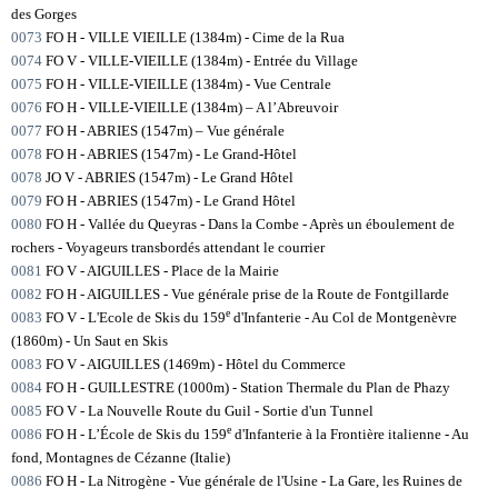
des Gorges
0073
FO H - VILLE VIEILLE (1384m) - Cime de la Rua
0074
FO V - VILLE-VIEILLE (1384m) - Entrée du Village
0075
FO H - VILLE-VIEILLE (1384m) - Vue Centrale
0076
FO H - VILLE-VIEILLE (1384m) – A l’Abreuvoir
0077
FO H - ABRIES (1547m) – Vue générale
0078
FO H - ABRIES (1547m) - Le Grand-Hôtel
0078
JO V - ABRIES (1547m) - Le Grand Hôtel
0079
FO H - ABRIES (1547m) - Le Grand Hôtel
0080
FO H - Vallée du Queyras - Dans la Combe - Après un éboulement de
rochers - Voyageurs transbordés attendant le courrier
0081
FO V - AIGUILLES - Place de la Mairie
0082
FO H - AIGUILLES - Vue générale prise de la Route de Fontgillarde
e
0083
FO V - L'Ecole de Skis du 159
d'Infanterie - Au Col de Montgenèvre
(1860m) - Un Saut en Skis
0083
FO V - AIGUILLES (1469m) - Hôtel du Commerce
0084
FO H - GUILLESTRE (1000m) - Station Thermale du Plan de Phazy
0085
FO V - La Nouvelle Route du Guil - Sortie d'un Tunnel
e
0086
FO H - L’École de Skis du 159
d'Infanterie à la Frontière italienne - Au
fond, Montagnes de Cézanne (Italie)
0086
FO H - La Nitrogène - Vue générale de l'Usine - La Gare, les Ruines de