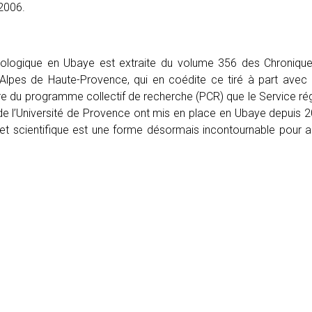
2006.
héologique en Ubaye est extraite du volume 356 des Chronique
es Alpes de Haute-Provence, qui en coédite ce tiré à part ave
adre du programme collectif de recherche (PCR) que le Service rég
an de l’Université de Provence ont mis en place en Ubaye depuis 2
sujet scientifique est une forme désormais incontournable pou